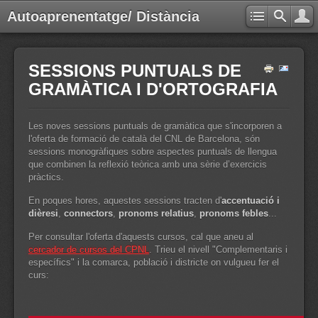
Autoaprenentatge/ Distància
SESSIONS PUNTUALS DE
GRAMÀTICA I D'ORTOGRAFIA
Les noves sessions puntuals de gramàtica que s'incorporen a
l'oferta de formació de català del CNL de Barcelona, són
sessions monogràfiques sobre aspectes puntuals de llengua
que combinen la reflexió teòrica amb una sèrie d’exercicis
pràctics.
En poques hores, aquestes sessions tracten d'
accentuació i
dièresi
,
connectors
,
pronoms relatius
,
pronoms febles
...
Per consultar l'oferta d'aquests cursos, cal que aneu al
cercador de cursos del CPNL
. Trieu el nivell "Complementaris i
específics" i la comarca, població i districte on vulgueu fer el
curs: