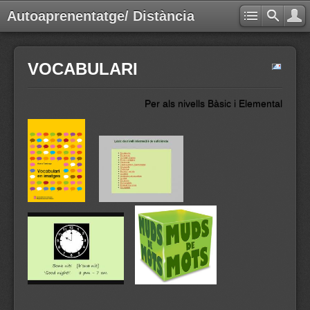
Autoaprenentatge/ Distància
VOCABULARI
Per als nivells Bàsic i Elemental