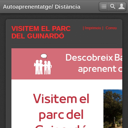
Autoaprenentatge/ Distància
VISITEM EL PARC
| Imprimeix |
Correu
DEL GUINARDÓ