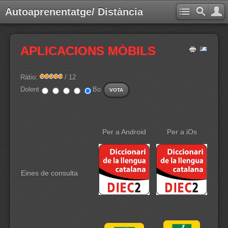
Autoaprenentatge/ Distància
APLICACIONS MÒBILS
Ràtio:
/ 12
Dolent
Bo
Per a Android
Per a iOs
Eines de consulta