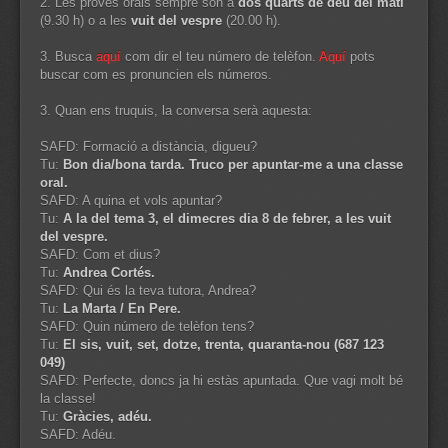
2. Les proves orals sempre són a
dos quarts de deu del matí
(9.30 h) o a les
vuit del vespre
(20.00 h).
3. Busca
aquí
com dir el teu número de telèfon.
Aquí
pots
buscar com es pronuncien els números.
3. Quan ens truquis, la conversa serà aquesta:
SAFD: Formació a distància, digueu?
Tu:
Bon dia/bona tarda. Truco per apuntar-me a una classe
oral.
SAFD: A quina et vols apuntar?
Tu:
A la del tema 3, el dimecres dia 8 de febrer, a les vuit
del vespre.
SAFD: Com et dius?
Tu:
Andrea Cortés.
SAFD: Qui és la teva tutora, Andrea?
Tu:
La Marta / En Pere.
SAFD: Quin número de telèfon tens?
Tu:
El sis, vuit, set, dotze, trenta, quaranta-nou (687 123
049)
SAFD: Perfecte, doncs ja hi estàs apuntada. Que vagi molt bé
la classe!
Tu:
Gràcies, adéu.
SAFD: Adéu.