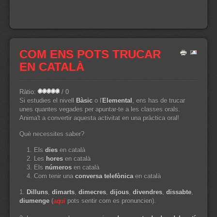
COM ENS POTS TRUCAR
EN CATALÀ
Ràtio:
/ 0
Si estudies el nivell
Bàsic
o l'
Elemental
, ens has de trucar
unes quantes vegades per apuntar-te a les classes orals.
Anima't a convertir aquesta activitat en una pràctica oral!
Què necessites saber?
Els
dies
en català
Les
hores
en català
Els
números
en català
Com tenir una
conversa telefònica
en català
1.
Dilluns
,
dimarts
,
dimecres
,
dijous
,
divendres
,
dissabte
,
diumenge
(
aquí
pots sentir com es pronuncien).