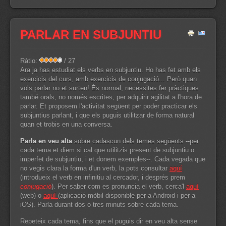
PARLAR EN SUBJUNTIU
Ràtio:
/ 27
Ara ja has estudiat els verbs en subjuntiu. Ho has fet amb els
exercicis del curs, amb exercicis de conjugació... Però quan
vols parlar no et surten! És normal, necessites fer pràctiques
també orals, no només escrites, per adquirir agilitat a l'hora de
parlar. Et proposem l'activitat següent per poder practicar els
subjuntius parlant, i que els puguis utilitzar de forma natural
quan et trobis en una conversa.
Parla en veu alta
sobre cadascun dels temes següents --per
cada tema et diem si cal que utilitzis present de subjuntiu o
imperfet de subjuntiu, i et donem exemples--. Cada vegada que
no vegis clara la forma d'un verb, la pots consultar
aquí
(introdueix el verb en infinitiu al cercador, i després prem
conjugació
). Per saber com es pronuncia el verb, cerca'l
aquí
(web) o
aquí
(aplicació mòbil disponible per a Android i per a
iOS). Parla durant dos o tres minuts sobre cada tema.
Repeteix cada tema, fins que el puguis dir en veu alta sense