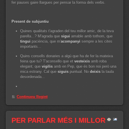
fer pauses gaire llargues per pensar la forma dels verbs.
Present de subjuntiu
Quines qualitats t'agraden del teu millor amic, de la teva
parella...? M'agrada que
sigui
amable amb tothom, que
tingui
paciència, que m'
acompanyi
sempre a les cites
importants...
Quins consells donaries a algú que ha de fer la mateixa
feina que tu? T'aconsello que et
vesteixis
amb roba
elegant; que
vigilis
amb en Pep, que és bon noi però una
mica estrany. Cal que
siguis
puntual. No
deixis
la taula
desordenada...
Continueu llegint
PER PARLAR MÉS I MILLOR