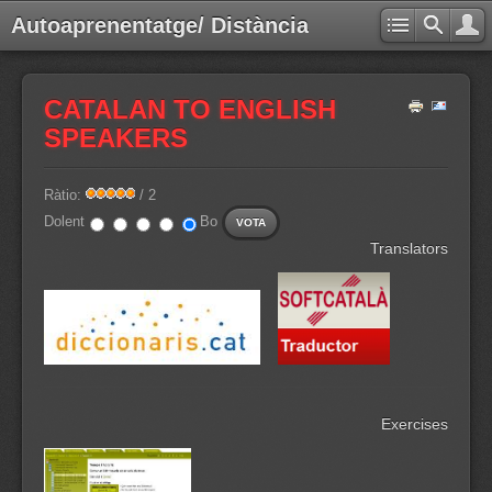
Autoaprenentatge/ Distància
CATALAN TO ENGLISH
SPEAKERS
Ràtio:
/ 2
Dolent
Bo
Translators
Exercises