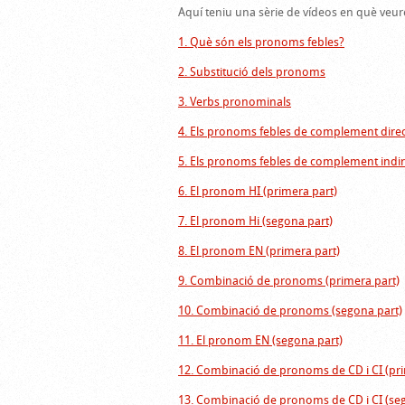
Aquí teniu una sèrie de vídeos en què veur
1. Què són els pronoms febles?
2. Substitució dels pronoms
3. Verbs pronominals
4. Els pronoms febles de complement dire
5. Els pronoms febles de complement indir
6. El pronom HI (primera part)
7. El pronom Hi (segona part)
8. El pronom EN (primera part)
9. Combinació de pronoms (primera part)
10. Combinació de pronoms (segona part)
11. El pronom EN (segona part)
12. Combinació de pronoms de CD i CI (pri
13. Combinació de pronoms de CD i CI (se