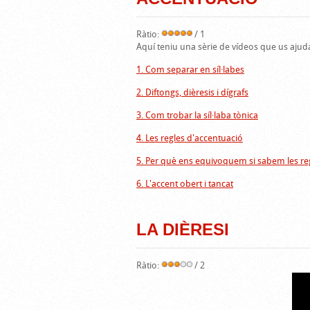
Ràtio:
/ 1
Aquí teniu una sèrie de vídeos que us ajud
1. Com separar en síl·labes
2. Diftongs, dièresis i dígrafs
3. Com trobar la síl·laba tònica
4. Les regles d'accentuació
5. Per què ens equivoquem si sabem les re
6. L'accent obert i tancat
LA DIÈRESI
Ràtio:
/ 2