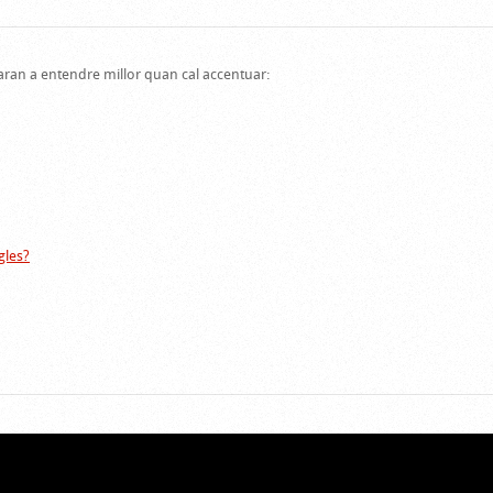
aran a entendre millor quan cal accentuar:
gles?