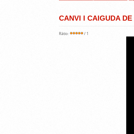
CANVI I CAIGUDA D
Ràtio:
/ 1