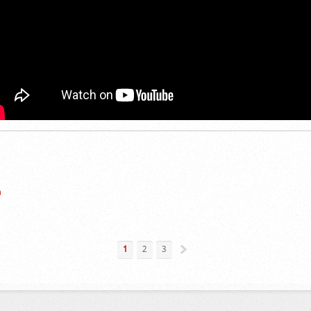
a
»
1
2
3