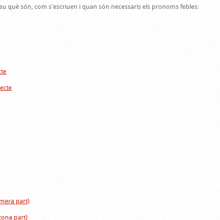
eu què són, com s'escriuen i quan són necessaris els pronoms febles:
cte
ecte
mera part)
gona part)