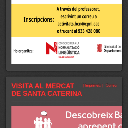
VISITA AL MERCAT
| Imprimeix |
Correu
DE SANTA CATERINA