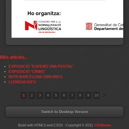
Més articles...
EXPOSICIÓ "ESPERO UNA POSTAL"
EXPOSICIÓ "CRIMS"
RUTA BARCELONA 2000 ANYS
LLENGUAJOCS
»
1
2
3
4
5
6
7
8
9
10
Switch to Desktop Version
Build with HTML5 and CSS3 - Copyright © 2011
YOOtheme