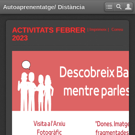
Autoaprenentatge/ Distància
ACTIVITATS FEBRER
| Imprimeix |
Correu
2023