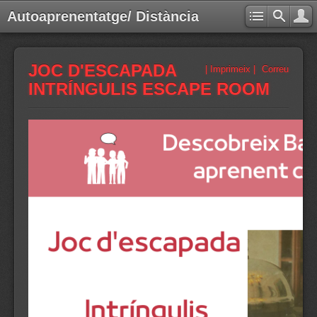
Autoaprenentatge/ Distància
JOC D'ESCAPADA
| Imprimeix |
Correu
INTRÍNGULIS ESCAPE ROOM