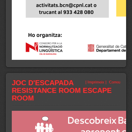
JOC D'ESCAPADA
| Imprimeix |
Correu
RESISTANCE ROOM ESCAPE
ROOM