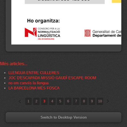
Més articles...
LLENGUA ENTRE CULLERES
JOC D'ESCAPADA MISSIÓ GAUDÍ ESCAPE ROOM
no em canviïs la llengua
LA BARCELONA MÉS FOSCA
«
»
1
2
3
4
5
6
7
8
9
10
Switch to Desktop Version