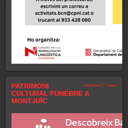
PATRIMONI
| Imprimeix |
Correu
CULTURAL FÚNEBRE A
MONTJUÏC