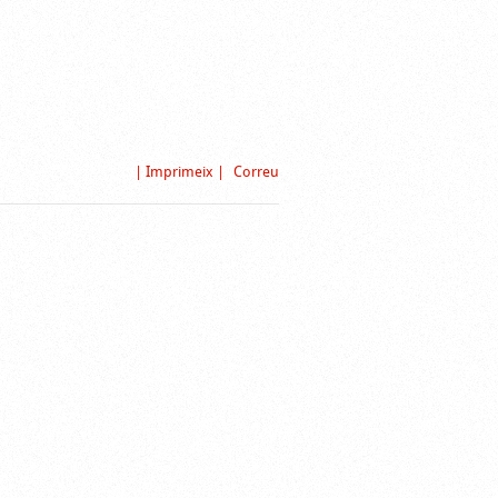
| Imprimeix |
Correu