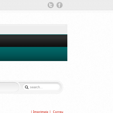
TWITTER
FACEBOOK
| Imprimeix |
Correu