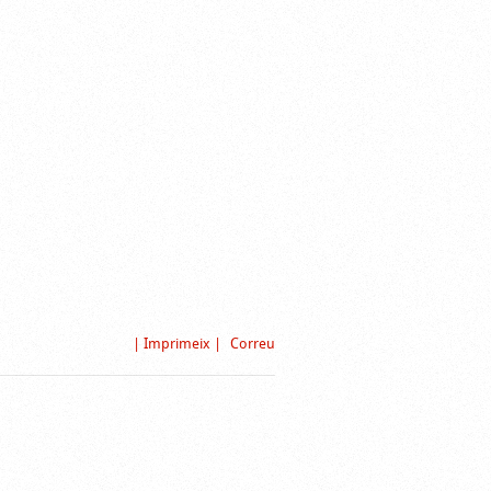
| Imprimeix |
Correu