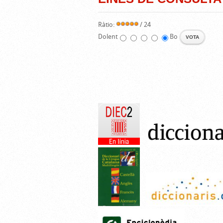
Ràtio:
/ 24
Dolent
Bo