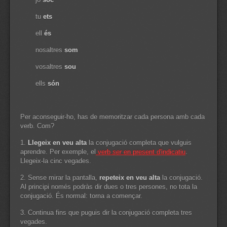
tu
ets
ell
és
nosaltres
som
vosaltres
sou
ells
són
Per aconseguir-ho, has de memoritzar cada persona amb cada
verb. Com?
1.
Llegeix en veu alta
la conjugació completa que vulguis
aprendre. Per exemple, el
verb
ser
en present d'indicatiu
.
Llegeix-la cinc vegades.
2. Sense mirar la pantalla,
repeteix en veu alta
la conjugació.
Al principi només podràs dir dues o tres persones, no tota la
conjugació. És normal: torna a començar.
3. Continua fins que puguis dir la conjugació completa tres
vegades.