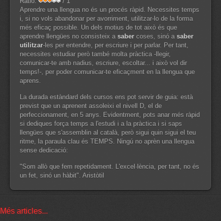
Ràtio:
/ 1
Aprendre una llengua no és un procés ràpid. Necessites temps
i, si no vols abandonar per avorriment, utilitzar-lo de la forma
més eficaç possible. Un dels motius de tot això és que
aprendre llengües no consisteix a
saber
coses, sinó a
saber
utilitzar
-les per entendre, per escriure i per parlar. Per tant,
necessites estudiar però també molta pràctica -llegir,
comunicar-te amb nadius, escriure, escoltar... i això vol dir
temps!-, per poder comunicar-te eficaçment en la llengua que
aprens.
La durada estàndard dels cursos ens pot servir de guia: està
previst que un aprenent assoleixi el nivell D, el de
perfeccionament, en 5 anys. Evidentment, pots anar més ràpid
si dediques força temps a l'estudi i a la pràctica i si saps
llengües que s'assemblin al català, però sigui quin sigui el teu
ritme, la paraula clau és TEMPS. Ningú no aprèn una llengua
sense dedicació:
"Som allò que fem repetidament. L'excel·lència, per tant, no és
un fet, sinó un hàbit". Aristòtil
Més articles...