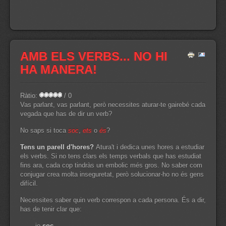
AMB ELS VERBS... NO HI
HA MANERA!
Ràtio:
/ 0
Vas parlant, vas parlant, però necessites aturar-te gairebé cada
vegada que has de dir un verb?
No saps si toca
soc
,
ets
o
és
?
Tens un parell d'hores?
Atura't i dedica unes hores a estudiar
els verbs. Si no tens clars els temps verbals que has estudiat
fins ara, cada cop tindràs un embolic més gros. No saber com
conjugar crea molta inseguretat, però solucionar-ho no és gens
difícil.
Necessites saber quin verb correspon a cada persona. És a dir,
has de tenir clar que:
jo
soc