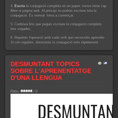
4.
Escriu
la conjugació completa en un paper, sense mirar cap
llibre ni pàgina web. Al principi no podràs escriure tota la
conjugació. És normal: torna a començar.
5. Continua fins que puguis escriure la conjugació completa
tres vegades.
6. Repeteix l'operació amb cada verb que necessitis aprendre.
Si són regulars, dominaràs la conjugació més ràpidament.
DESMUNTANT TÒPICS
SOBRE L'APRENENTATGE
D'UNA LLENGUA
Ràtio:
/ 0