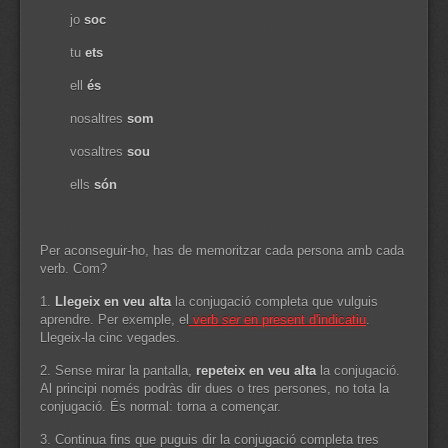
jo
soc
tu
ets
ell
és
nosaltres
som
vosaltres
sou
ells
són
Per aconseguir-ho, has de memoritzar cada persona amb cada
verb. Com?
1.
Llegeix en veu alta
la conjugació completa que vulguis
aprendre. Per exemple, el
verb
ser
en present d'indicatiu
.
Llegeix-la cinc vegades.
2. Sense mirar la pantalla,
repeteix en veu alta
la conjugació.
Al principi només podràs dir dues o tres persones, no tota la
conjugació. És normal: torna a començar.
3. Continua fins que puguis dir la conjugació completa tres