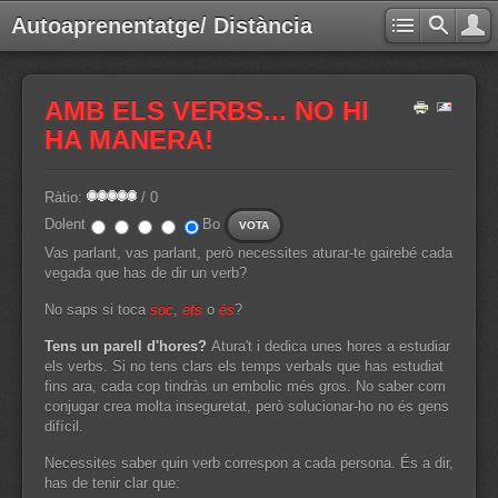
Autoaprenentatge/ Distància
AMB ELS VERBS... NO HI
HA MANERA!
Ràtio:
/ 0
Dolent
Bo
Vas parlant, vas parlant, però necessites aturar-te gairebé cada
vegada que has de dir un verb?
No saps si toca
soc
,
ets
o
és
?
Tens un parell d'hores?
Atura't i dedica unes hores a estudiar
els verbs. Si no tens clars els temps verbals que has estudiat
fins ara, cada cop tindràs un embolic més gros. No saber com
conjugar crea molta inseguretat, però solucionar-ho no és gens
difícil.
Necessites saber quin verb correspon a cada persona. És a dir,
has de tenir clar que: