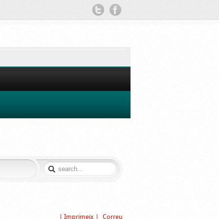
TWITTER
FACEBOOK
| Imprimeix |
Correu