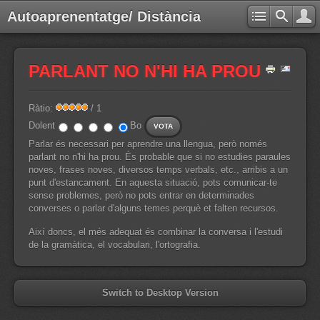
Autoaprenentatge/ Distància
PARLANT NO N'HI HA PROU
Ràtio:
/ 1
Dolent
Bo
Parlar és necessari per aprendre una llengua, però només
parlant no n'hi ha prou. És probable que si no estudies paraules
noves, frases noves, diversos temps verbals, etc., arribis a un
punt d'estancament. En aquesta situació, pots comunicar-te
sense problemes, però no pots entrar en determinades
converses o parlar d'alguns temes perquè et falten recursos.
Així doncs, el més adequat és combinar la conversa i l'estudi
de la gramàtica, el vocabulari, l'ortografia.
Switch to Desktop Version