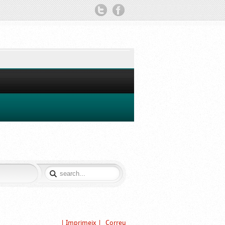
TWITTER
FACEBOOK
| Imprimeix |
Correu