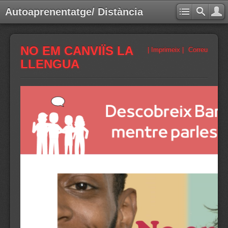
Autoaprenentatge/ Distància
NO EM CANVIÏS LA
| Imprimeix |
Correu
LLENGUA