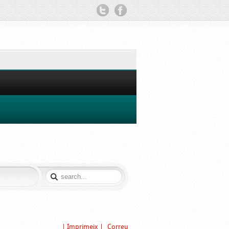
TWITTER
FACEBOOK
| Imprimeix |
Correu