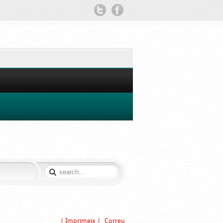
TWITTER
FACEBOOK
| Imprimeix |
Correu