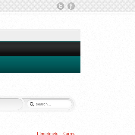
TWITTER
FACEBOOK
| Imprimeix |
Correu