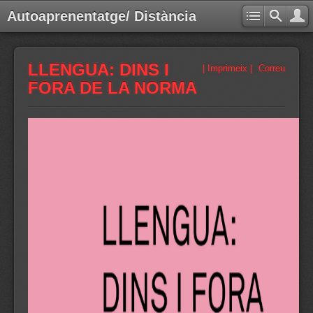
Autoaprenentatge/ Distància
LLENGUA: DINS I
| Imprimeix |
Correu
FORA DE LA NORMA