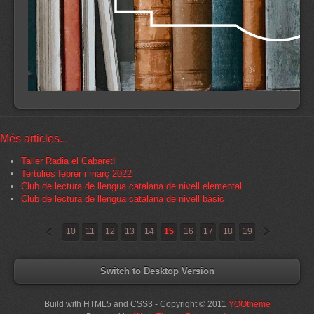
Més articles...
Taller Radia el Cabaret!
Tertúlies febrer i març 2022
Club de lectura de llengua catalana de nivell elemental
Club de lectura de llengua catalana de nivell bàsic
«
»
10
11
12
13
14
15
16
17
18
19
Switch to Desktop Version
Build with HTML5 and CSS3 - Copyright © 2011
YOOtheme