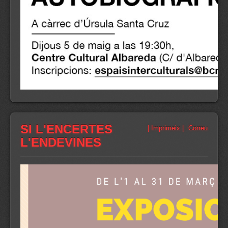
SI L'ENCERTES
| Imprimeix |
Correu
L'ENDEVINES