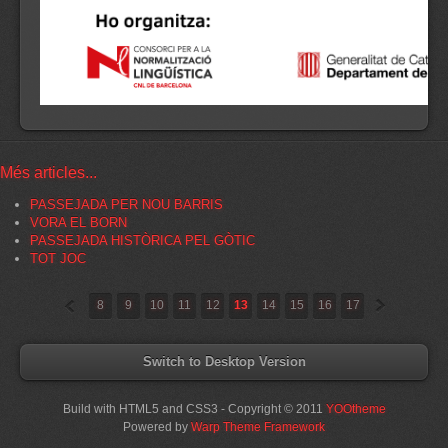
Més articles...
PASSEJADA PER NOU BARRIS
VORA EL BORN
PASSEJADA HISTÒRICA PEL GÒTIC
TOT JOC
«
»
8
9
10
11
12
13
14
15
16
17
Switch to Desktop Version
Build with HTML5 and CSS3 - Copyright © 2011
YOOtheme
Powered by
Warp Theme Framework