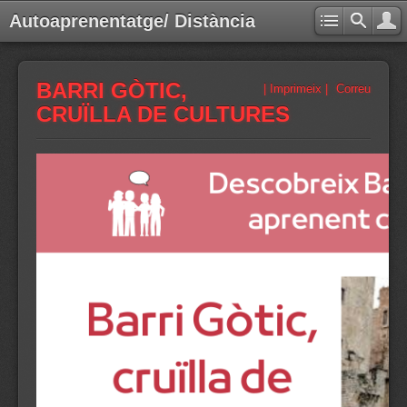
Autoaprenentatge/ Distància
BARRI GÒTIC,
| Imprimeix |
Correu
CRUÏLLA DE CULTURES