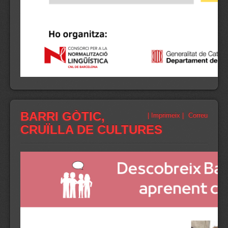
BARRI GÒTIC,
| Imprimeix |
Correu
CRUÏLLA DE CULTURES