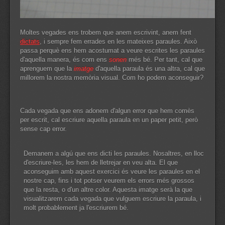
Moltes vegades ens trobem que anem escrivint, anem fent
dictats
, i sempre fem errades en les mateixes paraules. Això
passa perquè ens hem acostumat a veure escrites les paraules
d'aquella manera, és com ens
sonen
més bé. Per tant, cal que
aprenguem que la
imatge
d'aquella paraula és una altra, cal que
millorem la nostra memòria visual. Com ho podem aconseguir?
Cada vegada que ens adonem d'algun error que hem comès
per escrit, cal escriure aquella paraula en un paper petit, però
sense cap error.
Demanem a algú que ens dicti les paraules. Nosaltres, en lloc
d'escriure-les, les hem de lletrejar en veu alta. El que
aconseguim amb aquest exercici és veure les paraules en el
nostre cap, fins i tot potser veurem els errors més grossos
que la resta, o d'un altre color. Aquesta imatge serà la que
visualitzarem cada vegada que vulguem escriure la paraula, i
molt probablement ja l'escriurem bé.