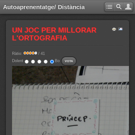
Autoaprenentatge/ Distància
UN JOC PER MILLORAR
L'ORTOGRAFIA
Ràtio:
/ 41
Dolent
Bo