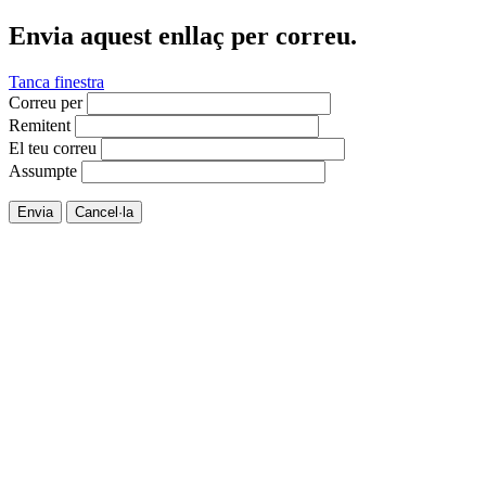
Envia aquest enllaç per correu.
Tanca finestra
Correu per
Remitent
El teu correu
Assumpte
Envia
Cancel·la