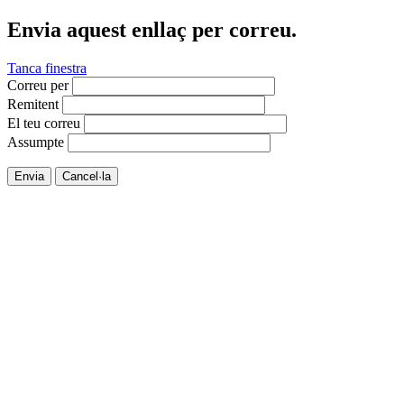
Envia aquest enllaç per correu.
Tanca finestra
Correu per
Remitent
El teu correu
Assumpte
Envia
Cancel·la