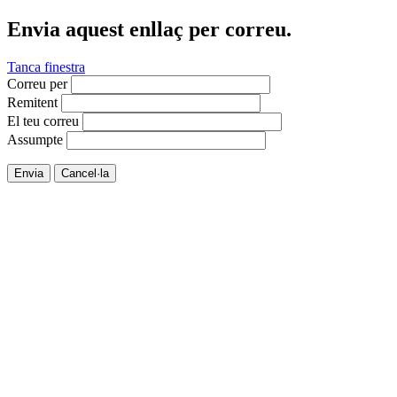
Envia aquest enllaç per correu.
Tanca finestra
Correu per
Remitent
El teu correu
Assumpte
Envia
Cancel·la