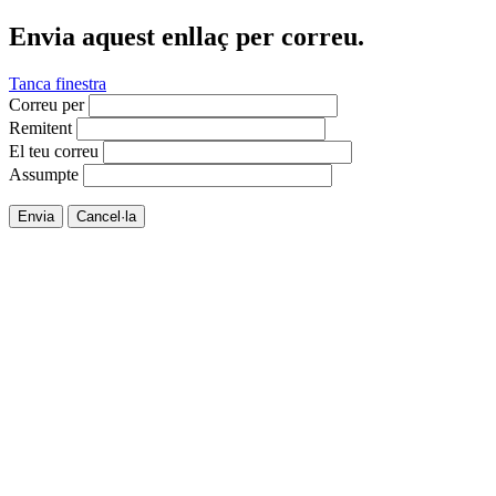
Envia aquest enllaç per correu.
Tanca finestra
Correu per
Remitent
El teu correu
Assumpte
Envia
Cancel·la