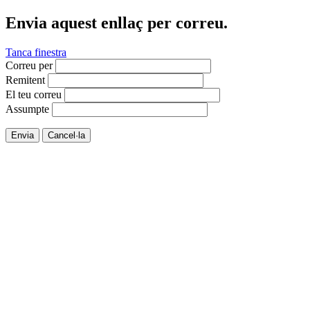
Envia aquest enllaç per correu.
Tanca finestra
Correu per
Remitent
El teu correu
Assumpte
Envia
Cancel·la