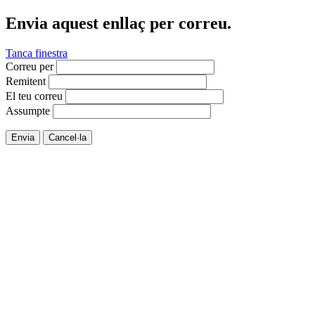
Envia aquest enllaç per correu.
Tanca finestra
Correu per
Remitent
El teu correu
Assumpte
Envia
Cancel·la